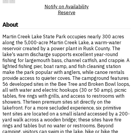
Notify on Availability
Reserve
About
Martin Creek Lake State Park occupies nearly 300 acres
along the 5,000-acre Martin Creek Lake, a warm-water
reservoir created by a power plant in Rusk County. The
lake's warm discharge supports excellent year-round
fishing for largemouth bass, channel catfish, and crappie. A
lighted fishing pier, boat ramp, and fish cleaning station
make the park popular with anglers, while canoe rentals
provide access to quieter coves. The campground features
56 developed sites in the Bee Tree and Broken Bowl loops,
all with water and electric hookups (30 or 50 amp), picnic
tables, fire rings with grills, and access to restrooms with
showers. Thirteen premium sites sit directly on the
lakefront. For a more secluded experience, six primitive
tent sites are located on a small island accessed by a 200-
yard walk across a wooden bridge; these sites have fire
rings and tables but no water or restrooms. Beyond
camping, visitors can swim in the lake, hike or bike the