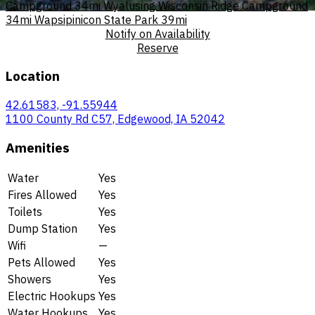
Campground
34mi
Wyalusing Wisconsin Ridge Campground
34mi
Wapsipinicon State Park
39mi
Notify on Availability
Reserve
Location
42.61583, -91.55944
1100 County Rd C57, Edgewood, IA 52042
Amenities
Water
Yes
Fires Allowed
Yes
Toilets
Yes
Dump Station
Yes
Wifi
—
Pets Allowed
Yes
Showers
Yes
Electric Hookups
Yes
Water Hookups
Yes