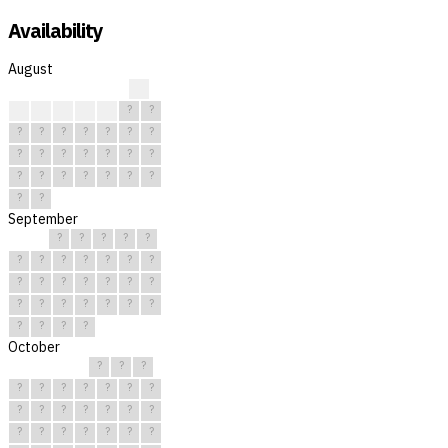
Availability
August
?
?
?
?
?
?
?
?
?
?
?
?
?
?
?
?
?
?
?
?
?
?
?
?
?
?
?
?
?
?
?
September
?
?
?
?
?
?
?
?
?
?
?
?
?
?
?
?
?
?
?
?
?
?
?
?
?
?
?
?
?
?
October
?
?
?
?
?
?
?
?
?
?
?
?
?
?
?
?
?
?
?
?
?
?
?
?