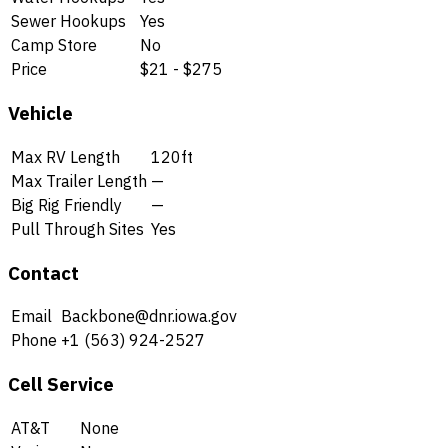
Sewer Hookups
Yes
Camp Store
No
Price
$21 - $275
Vehicle
Max RV Length
120ft
Max Trailer Length
—
Big Rig Friendly
—
Pull Through Sites
Yes
Contact
Email
Backbone@dnr.iowa.gov
Phone
+1 (563) 924-2527
Cell Service
AT&T
None