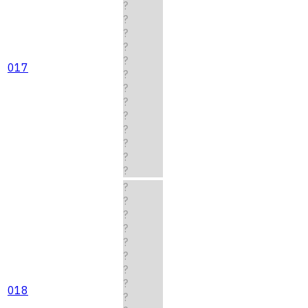
?
?
?
?
?
017
?
?
?
?
?
?
?
?
?
?
?
?
?
?
?
?
018
?