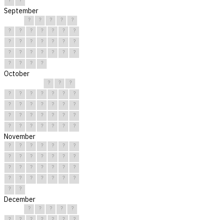
September
?
?
?
?
?
?
?
?
?
?
?
?
?
?
?
?
?
?
?
?
?
?
?
?
?
?
?
?
?
?
October
?
?
?
?
?
?
?
?
?
?
?
?
?
?
?
?
?
?
?
?
?
?
?
?
?
?
?
?
?
?
?
November
?
?
?
?
?
?
?
?
?
?
?
?
?
?
?
?
?
?
?
?
?
?
?
?
?
?
?
?
?
?
December
?
?
?
?
?
?
?
?
?
?
?
?