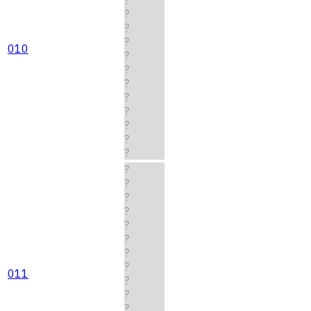
?
?
?
010
?
?
?
?
?
?
?
?
?
?
?
?
?
?
?
?
011
?
?
?