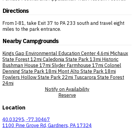
Directions
From I-81, take Exit 37 to PA 233 south and travel eight
miles to the park entrance.
Nearby Campgrounds
Kings Gap Environmental Education Center
4.6mi
Michaux
State Forest
12mi
Caledonia State Park
13mi
Historic
Bushman House
17mi
Slyder Farmhouse
17mi
Colonel
Denning State Park
18mi
Mont Alto State Park
18mi
Fowlers Hollow State Park
22mi
Tuscarora State Forest
24mi
Notify on Availability
Reserve
Location
40.03295, -77.30467
1100 Pine Grove Rd, Gardners, PA 17324