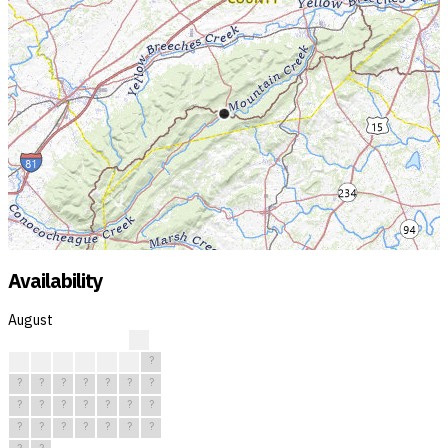
Availability
August
?
?
?
?
?
?
?
?
?
?
?
?
?
?
?
?
?
?
?
?
?
?
?
?
?
?
?
?
?
?
?