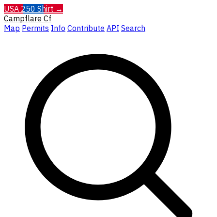
USA 250 Shirt →
Campflare
Cf
Map
Permits
Info
Contribute
API
Search