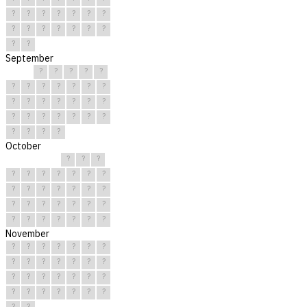
?
?
?
?
?
?
?
?
?
?
?
?
?
?
?
?
September
?
?
?
?
?
?
?
?
?
?
?
?
?
?
?
?
?
?
?
?
?
?
?
?
?
?
?
?
?
?
October
?
?
?
?
?
?
?
?
?
?
?
?
?
?
?
?
?
?
?
?
?
?
?
?
?
?
?
?
?
?
?
November
?
?
?
?
?
?
?
?
?
?
?
?
?
?
?
?
?
?
?
?
?
?
?
?
?
?
?
?
?
?