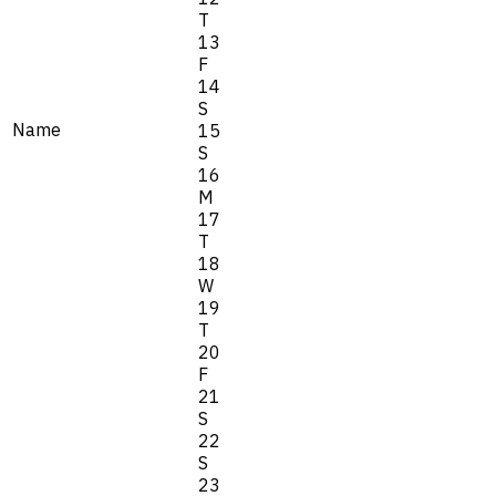
T
13
F
14
S
Name
15
S
16
M
17
T
18
W
19
T
20
F
21
S
22
S
23