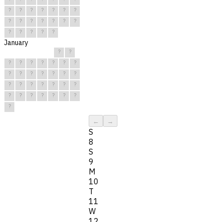
?
?
?
?
?
?
?
?
?
?
?
?
?
?
?
?
?
?
?
January
?
?
?
?
?
?
?
?
?
?
?
?
?
?
?
?
?
?
?
?
?
?
?
?
?
?
?
?
?
?
?
←
→
S
8
S
9
M
10
T
11
W
12